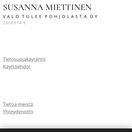
SUSANNA MIETTINEN
V A L O T U L E E P O H J O L A S T A O Y
2858374-6
Tietosuojakäytäntö
Käyttöehdot
Tietoa meistä
Yhteydenotto