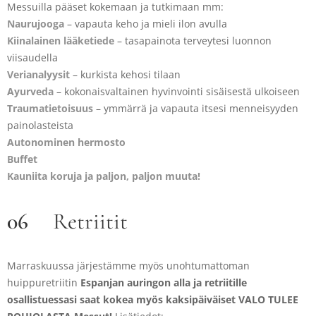
Messuilla pääset kokemaan ja tutkimaan mm:
Naurujooga
– vapauta keho ja mieli ilon avulla
Kiinalainen lääketiede
– tasapainota terveytesi luonnon
viisaudella
Verianalyysit
– kurkista kehosi tilaan
Ayurveda
– kokonaisvaltainen hyvinvointi sisäisestä ulkoiseen
Traumatietoisuus
– ymmärrä ja vapauta itsesi menneisyyden
painolasteista
Autonominen hermosto
Buffet
Kauniita koruja ja paljon, paljon muuta!
06
Retriitit
Marraskuussa järjestämme myös unohtumattoman
huippuretriitin
Espanjan auringon alla ja retriitille
osallistuessasi saat kokea myös kaksipäiväiset VALO
TULEE