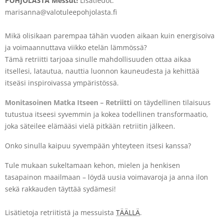
POHJOLASTA Messut!
Lisätiedot:
marisanna@valotuleepohjolasta.fi
Mikä olisikaan parempaa tähän vuoden aikaan kuin energisoiva
ja voimaannuttava viikko etelän lämmössä?
Tämä retriitti tarjoaa sinulle mahdollisuuden ottaa aikaa
itsellesi, latautua, nauttia luonnon kauneudesta ja kehittää
itseäsi inspiroivassa ympäristössä.
Monitasoinen Matka Itseen – Retriitti
on täydellinen tilaisuus
tutustua itseesi syvemmin ja kokea todellinen transformaatio,
joka säteilee elämääsi vielä pitkään retriitin jälkeen.
Onko sinulla kaipuu syvempään yhteyteen itsesi kanssa?
Tule mukaan sukeltamaan kehon, mielen ja henkisen
tasapainon maailmaan – löydä uusia voimavaroja ja anna ilon
sekä rakkauden täyttää sydämesi!
Lisätietoja retriitistä ja messuista
TÄÄLLÄ
.