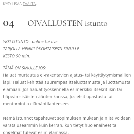
KYSY LISÄÄ
TÄÄLTÄ
.
04
OIVALLUSTEN istunto
YKSI
ISTUNTO
- online tai live
TARJOLLA HENKILÖKOHTAISESTI SINULLE
KESTO 90 min.
TÄMÄ ON SINULLE JOS:
Haluat murtautua ei-rakentavien ajatus- tai käyttäytymismallien
läpi; Haluat kehittää suurempaa itseluottamusta ja luottamusta
elämään; Jos haluat työskennellä esimerkiksi itsekritiikin tai
häpeän sisäisten äänten kanssa; Jos etsit opastusta tai
mentorointia elämäntilanteeseesi.
Nämä istunnot tapahtuvat sopimuksen mukaan ja niitä voidaan
varata useammin kuin kerran, kun tietyt huolenaiheet tai
ongelmat tulevat esiin elämässä.