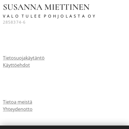
SUSANNA MIETTINEN
V A L O T U L E E P O H J O L A S T A O Y
2858374-6
Tietosuojakäytäntö
Käyttöehdot
Tietoa meistä
Yhteydenotto