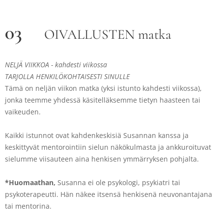
03
OIVALLUSTEN matka
NELJÄ VIIKKOA - kahdesti viikossa
TARJOLLA HENKILÖKOHTAISESTI SINULLE
Tämä on neljän viikon matka (yksi istunto kahdesti viikossa),
jonka teemme yhdessä käsitelläksemme tietyn haasteen tai
vaikeuden.
Kaikki istunnot ovat kahdenkeskisiä Susannan kanssa ja
keskittyvät mentorointiin sielun näkökulmasta ja ankkuroituvat
sielumme viisauteen aina henkisen ymmärryksen pohjalta.
*Huomaathan,
Susanna ei ole psykologi, psykiatri tai
psykoterapeutti. Hän näkee itsensä henkisenä neuvonantajana
tai mentorina.