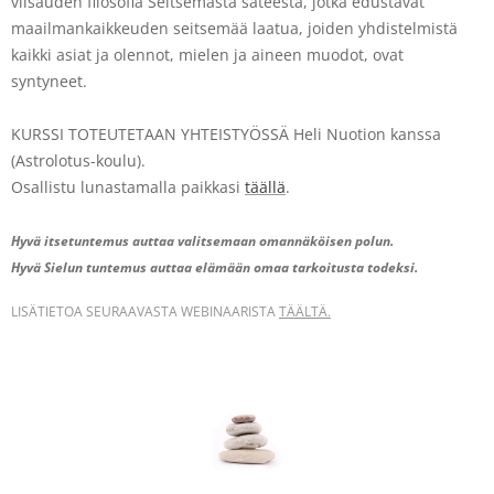
viisauden filosofia Seitsemästä säteestä
, jotka edustavat
maailmankaikkeuden seitsemää laatua, joiden yhdistelmistä
kaikki asiat ja olennot, mielen ja aineen muodot, ovat
syntyneet.
KURSSI TOTEUTETAAN YHTEISTYÖSSÄ Heli Nuotion kanssa
(Astrolotus-koulu).
Osallistu lunastamalla paikkasi
täällä
.
Hyvä itsetuntemus auttaa valitsemaan omannäköisen polun.
Hyvä Sielun tuntemus auttaa elämään omaa tarkoitusta todeksi.
LISÄTIETOA SEURAAVASTA WEBINAARISTA
TÄÄLTÄ.