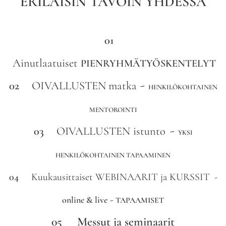
ERILAISIN
TAVOIN YHDESSÄ
01
Ainutlaatuiset
PIENRYHMÄTYÖSKENTELYT
-
02
OIVALLUSTEN
matka
HENKILÖKOHTAINEN
MENTOROINTI
-
03
OIVALLUSTEN
istunto
YKSI
HENKILÖKOHTAINEN TAPAAMINEN
04
Kuukausittaiset WEBINAARIT ja KURSSIT
-
-
online & live
TAPAAMISET
05
Messut ja seminaarit