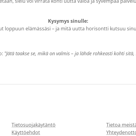
tetään, sielu voi virrata kohti uutta valoa ja syvempää palvel
Kysymys sinulle:
ut loppuun elämässäsi – ja mitä uutta horisontti kutsuu si
o:
"Jätä taakse se, mikä on valmis – ja lähde rohkeasti kohti sitä,
Tietosuojakäytäntö
Tietoa meist
Käyttöehdot
Yhteydenott