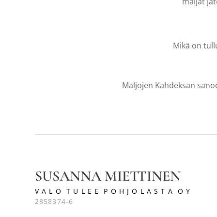
maljat jä
Mikä on tull
Maljojen Kahdeksan sano
SUSANNA MIETTINEN
V A L O T U L E E P O H J O L A S T A O Y
2858374-6