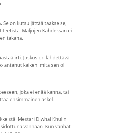
ä.
 Se on kutsu jättää taakse se,
titeetistä. Maljojen Kahdeksan ei
en takana.
ästää irti. Joskus on lähdettävä,
jo antanut kaiken, mitä sen oli
eeseen, joka ei enää kanna, tai
ottaa ensimmäinen askel.
kkeistä. Mestari Djwhal Khulin
sta sidottuna vanhaan. Kun vanhat