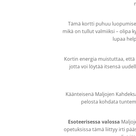
m
Tämä kortti puhuu luopumisest
mikä on tullut valmiiksi – olipa
lupaa hel
Kortin energia muistuttaa, että 
jotta voi löytää itsensä uudel
Käänteisenä Maljojen Kahdeksan
pelosta kohdata tuntema
Esoteerisessa valossa
Maljoj
opetuksissa tämä liittyy irti pä