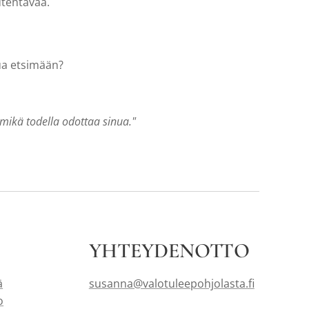
utehtävää.
nua etsimään?
 mikä todella odottaa sinua."
YHTEYDENOTTO
ä
susanna@valotuleepohjolasta.fi
o