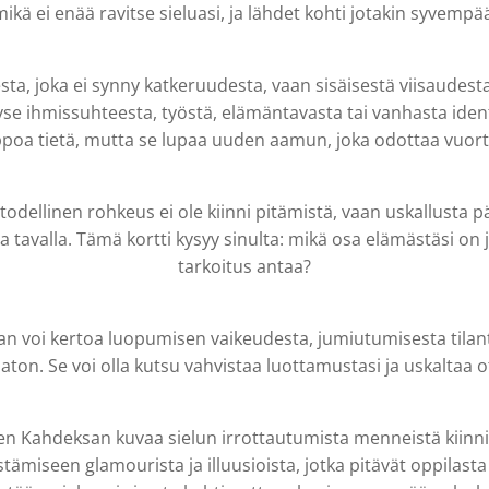
ikä ei enää ravitse sieluasi, ja lähdet kohti jotakin syvempä
a, joka ei synny katkeruudesta, vaan sisäisestä viisaudesta.
 kyse ihmissuhteesta, työstä, elämäntavasta tai vanhasta iden
ppoa tietä, mutta se lupaa uuden aamun, joka odottaa vuort
todellinen rohkeus ei ole kiinni pitämistä, vaan uskallusta pä
la tavalla. Tämä kortti kysyy sinulta: mikä osa elämästäsi on 
tarkoitus antaa?
 voi kertoa luopumisen vaikeudesta, jumiutumisesta tilant
ton. Se voi olla kutsu vahvistaa luottamustasi ja uskaltaa 
en Kahdeksan kuvaa sielun irrottautumista menneistä kiinni
ästämiseen glamourista ja illuusioista, jotka pitävät oppila