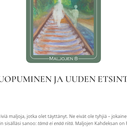
UOPUMINEN JA UUDEN ETSIN
iviä maljoja, jotka olet täyttänyt. Ne eivät ole tyhjiä – jokain
kin sisälläsi sanoo:
tämä ei enää riitä.
Maljojen Kahdeksan on het