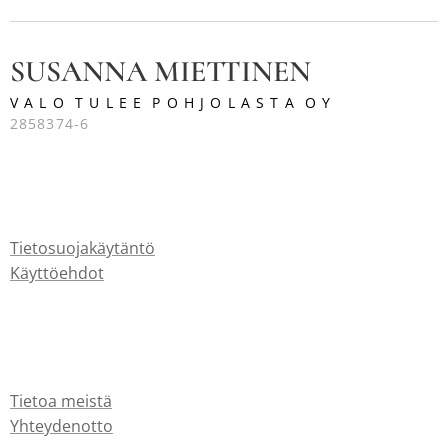
SUSANNA MIETTINEN
V A L O T U L E E P O H J O L A S T A O Y
2858374-6
Tietosuojakäytäntö
Käyttöehdot
Tietoa meistä
Yhteydenotto