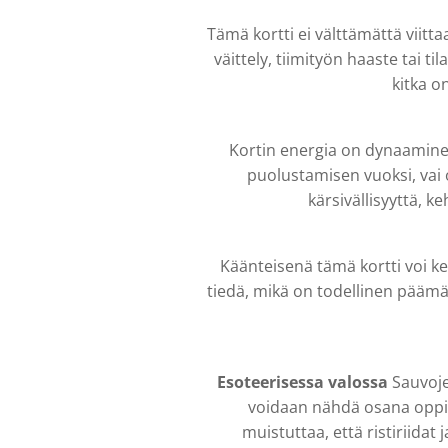
Tämä kortti ei välttämättä viitt
väittely, tiimityön haaste tai 
kitka o
Kortin energia on dynaaminen
puolustamisen vuoksi, vai
kärsivällisyyttä, 
Käänteisenä tämä kortti voi kert
tiedä, mikä on todellinen päämää
Esoteerisessa valossa
Sauvoje
voidaan nähdä osana oppila
muistuttaa, että ristiriidat 