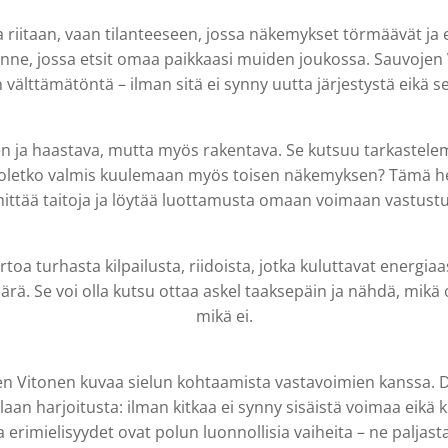
aa riitaan, vaan tilanteeseen, jossa näkemykset törmäävät ja 
tilanne, jossa etsit omaa paikkaasi muiden joukossa. Sauvojen
n välttämätöntä – ilman sitä ei synny uutta järjestystä eikä se
 ja haastava, mutta myös rakentava. Se kutsuu tarkastelem
 oletko valmis kuulemaan myös toisen näkemyksen? Tämä h
kehittää taitoja ja löytää luottamusta omaan voimaan vastust
oa turhasta kilpailusta, riidoista, jotka kuluttavat energiaas
rä. Se voi olla kutsu ottaa askel taaksepäin ja nähdä, mikä oi
mikä ei.
n Vitonen kuvaa sielun kohtaamista vastavoimien kanssa. 
an harjoitusta: ilman kitkaa ei synny sisäistä voimaa eikä k
ja erimielisyydet ovat polun luonnollisia vaiheita – ne paljast