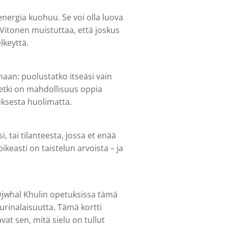
energia kuohuu. Se voi olla luova
 Vitonen muistuttaa, että joskus
lkeyttä.
aan: puolustatko itseäsi vain
etki on mahdollisuus oppia
uksesta huolimatta.
i, tai tilanteesta, jossa et enää
keasti on taistelun arvoista – ja
Djwhal Khulin opetuksissa tämä
urinalaisuutta. Tämä kortti
avat sen, mitä sielu on tullut