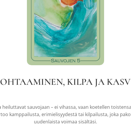
OHTAAMINEN, KILPA JA KAS
ka heiluttavat sauvojaan – ei vihassa, vaan koetellen toisten
too kamppailusta, erimielisyydestä tai kilpailusta, joka pa
uudenlaista voimaa sisältäsi.