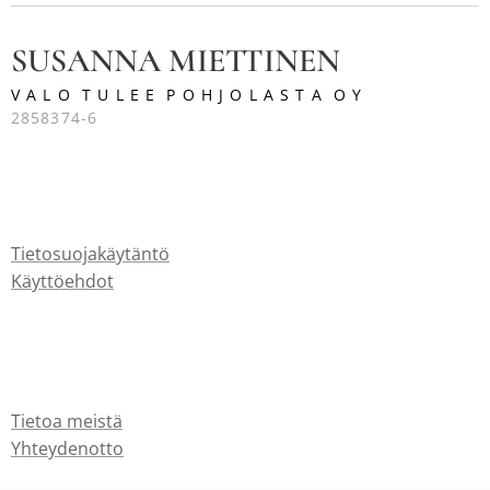
SUSANNA MIETTINEN
V A L O T U L E E P O H J O L A S T A O Y
2858374-6
Tietosuojakäytäntö
Käyttöehdot
Tietoa meistä
Yhteydenotto